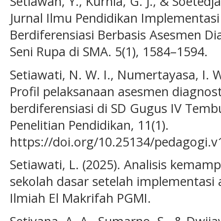
Setiawan, Y., Kurnia, G. J., & Soetedja,
Jurnal Ilmu Pendidikan Implementas
Berdiferensiasi Berbasis Asesmen D
Seni Rupa di SMA. 5(1), 1584–1594.
Setiawati, N. W. I., Numertayasa, I. W.
Profil pelaksanaan asesmen diagnos
berdiferensiasi di SD Gugus IV Temb
Penelitian Pendidikan, 11(1).
https://doi.org/10.25134/pedagogi.v
Setiawati, L. (2025). Analisis kemam
sekolah dasar setelah implementasi 
Ilmiah El Makrifah PGMI.
Setiyana, A. A., Sumarno, S., & Dwija