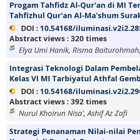
Progam Tahfidz Al-Qur'an di MI Te
Tahfizhul Qur'an Al-Ma'shum Sura
DOI :
10.54168/iluminasi.v2i2.28
Abstract views : 320 times
Elya Umi Hanik, Risma Baiturohmah,
Integrasi Teknologi Dalam Pembel
Kelas VI MI Tarbiyatul Athfal Gem
DOI :
10.54168/iluminasi.v2i2.29
Abstract views : 392 times
Nurul Khoirun Nisa', Ashif Az Zafi
Strategi Penanaman Nilai-nilai Pe